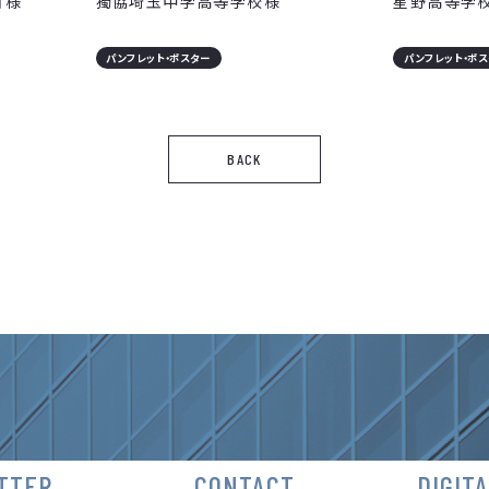
ゴ様
獨協埼玉中学高等学校様
星野高等学
パンフレット・ポスター
パンフレット・ポ
BACK
TTER
CONTACT
DIGIT