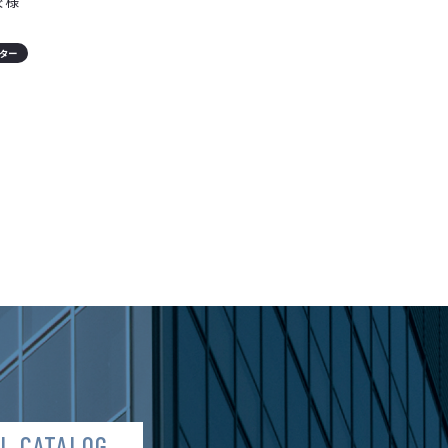
校様
スター
AL CATALOG