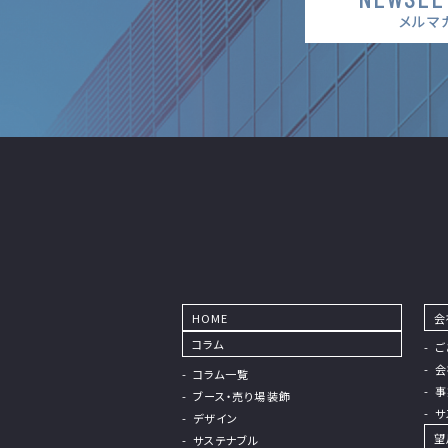
メルマ
HOME
会
コラム
ご
会
コラム⼀覧
事
ブース・売り場装飾
サ
デザイン
望
サステナブル