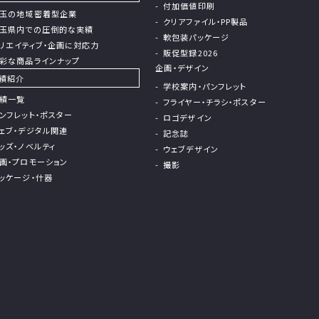
付加価値印刷
⽟の地域密着型企業
クリアファイル・PP製品
玉県内での圧倒的な実績
軟包装パッケージ
リエイティブ・企画に対応力
販促型録2026
彩な商品ラインナップ
企画・デザイン
績紹介
学校案内・パンフレット
績⼀覧
フライヤー・チラシ・ポスター
ンフレット・ポスター
ロゴデザイン
ェブ・デジタル関連
記念誌
ッズ・ノベルティ
ウェブデザイン
画・プロモーション
撮影
ッケージ・什器