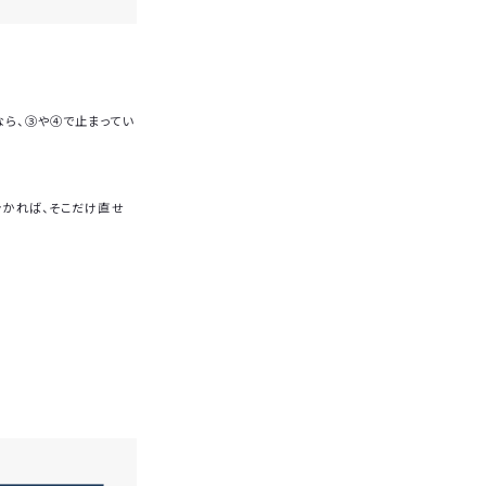
なら、③や④で止まってい
分かれば、そこだけ直せ